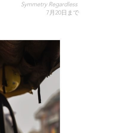
Symmetry Regardless
7月20日まで