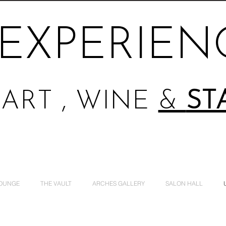
EXPERIEN
ART , WINE
&
ST
LOUNGE
THE VAULT
ARCHES GALLERY
SALON HALL