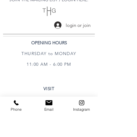
login or join
OPENING HOURS
THURSDAY to MONDAY
11:00 AM - 6:00 PM
VISIT
320 Healdsburg Ave
Phone
Email
Instagram
Healdsburg, CA 95448
CONTACT