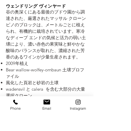
ウェンドリング ヴィンヤード
谷の奥深くにある最後のブドウ園から調
達された、厳選されたマッサル クローン
ピノのブロックは、メートルごとに植え
られ、有機的に栽培されています。寒冷
なディープ エンドの気候と活力の弱い土
壌により、濃い赤色の果実味と鮮やかな
酸味のバランスが取れた、濃縮された芳
香のあるワインが少量生産されます。
2009年植え
Bear wallow-wolfey-ornbaun 土壌プロフ
ァイル
風化した頁岩と砂岩の土壌
wadensvil と calera を含む大部分の大量
選択クローン
ディープエンドに位置
農夫: ノーマン・コブラー
Phone
Email
Instagram
クリント ヴィンヤード
私たちのエステート ヴィンヤード.
これ
らの 8.5 エーカーのピノ ノワールは、南