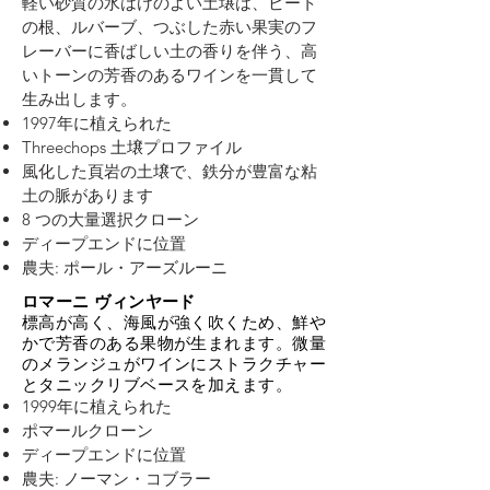
軽い砂質の水はけのよい土壌は、ビート
の根、ルバーブ、つぶした赤い果実のフ
レーバーに香ばしい土の香りを伴う、高
いトーンの芳香のあるワインを一貫して
生み出します。
1997年に植えられた
Threechops 土壌プロファイル
風化した頁岩の土壌で、鉄分が豊富な粘
土の脈があります
8 つの大量選択クローン
ディープエンドに位置
農夫: ポール・アーズルーニ
ロマーニ ヴィンヤード
標高が高く、海風が強く吹くため、鮮や
かで芳香のある果物が生まれます。微量
のメランジュがワインにストラクチャー
とタニックリブベースを加えます。
1999年に植えられた
ポマールクローン
ディープエンドに位置
農夫: ノーマン・コブラー