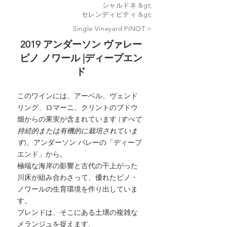
シャルドネ &gt;
セレンディピティ &gt;
Single Vineyard PINOT >
2019 アンダーソン ヴァレー
ピノ ノワール |ディープエン
ド
このワインには、アーベル、ヴェンド
リング、ロマーニ、クリントのブドウ
畑からの果実が含まれています (
すべて
持続的または有機的に栽培されていま
す
)、アンダーソン バレーの「ディープ
エンド」から。
極端な海岸の影響と古代の干上がった
川床が組み合わさって、優れたピノ・
ノワールの生育環境を作り出していま
す。
ブレンドは、そこにある土壌の複雑な
メランジュを捉えます
.