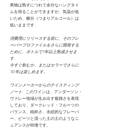
果物は熟すにつれて余分なハングタイ
ムを得ることができますが、気温が低
いため、糖分（つまりアルコール）は
低いままです.
消費用にリリースする前に、そのフレ
ーバープロファイルをさらに開発する
ために、ボトルで1年以上熟成させま
す.
今すぐ飲むか、またはセラーでさらに
10 年は楽しめます。
ワインメーカーからのテイスティング
ノート:
このワインは、アンダーソン・
ヴァレー地域が生み出す複雑さを表現
しており、ダークレッド・フルーツの
バランス、純粋さ、永続的なフレーバ
ー、ビーツと湿った土の土のようなニ
ュアンスが特徴です。